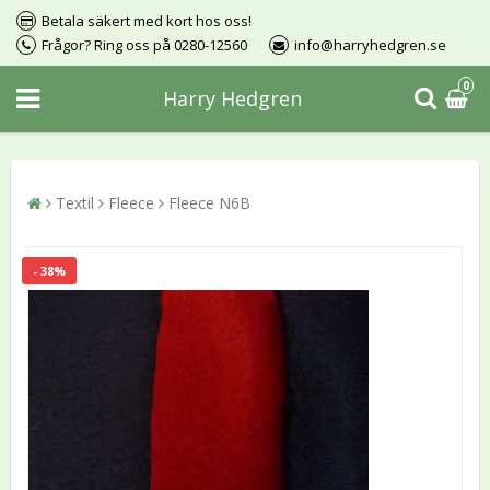
Betala säkert med kort hos oss!
Frågor? Ring oss på 0280-12560
info@harryhedgren.se
0
Harry Hedgren
Textil
Fleece
Fleece N6B
- 38%