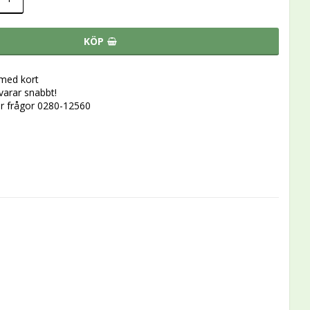
KÖP
 med kort
svarar snabbt!
r frågor 0280-12560