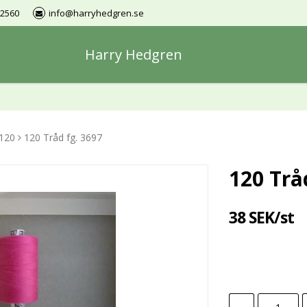
12560
info@harryhedgren.se
Harry Hedgren
 120
120 Tråd fg. 3697
120 Trå
38 SEK/st
-