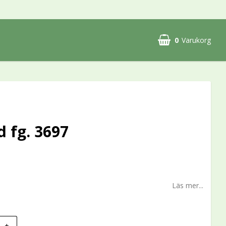
0
Varukorg
d fg. 3697
Läs mer...
+