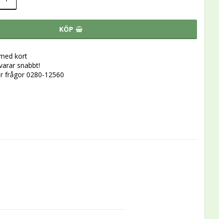
KÖP
 med kort
svarar snabbt!
r frågor 0280-12560