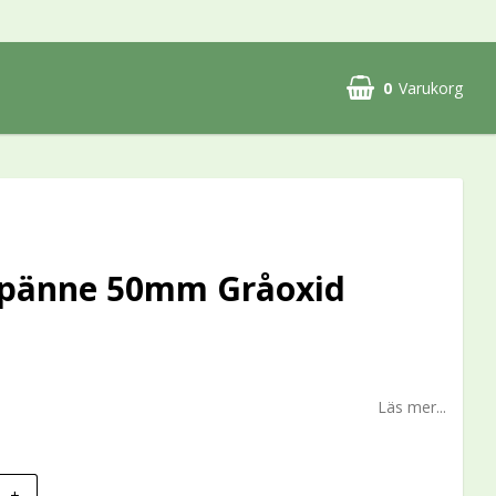
0
Varukorg
Din varukorg är tom
spänne 50mm Gråoxid
Läs mer...
+