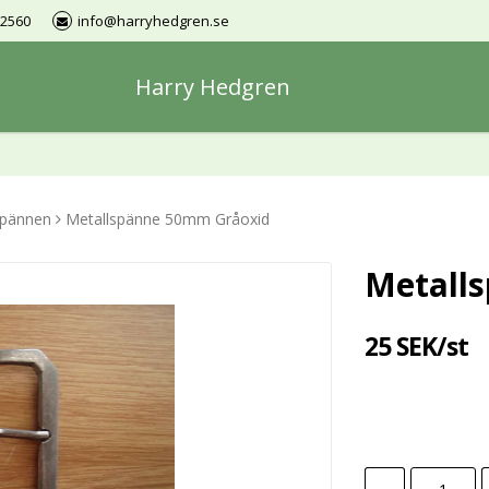
12560
info@harryhedgren.se
Harry Hedgren
spännen
Metallspänne 50mm Gråoxid
Metall
25 SEK/st
-