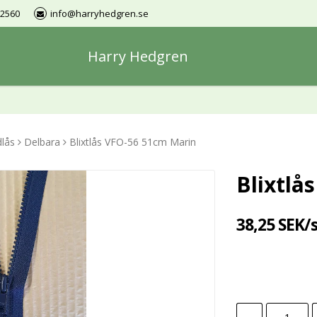
12560
info@harryhedgren.se
Harry Hedgren
dlås
Delbara
Blixtlås VFO-56 51cm Marin
Blixtlå
38,25 SEK/
-