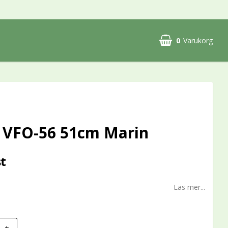
0
Varukorg
s VFO-56 51cm Marin
st
Läs mer...
+