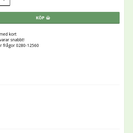
KÖP
 med kort
svarar snabbt!
r frågor 0280-12560