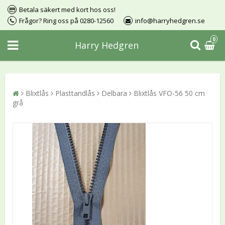
Betala säkert med kort hos oss!
Frågor? Ring oss på 0280-12560
info@harryhedgren.se
0
Harry Hedgren
Blixtlås
Plasttandlås
Delbara
Blixtlås VFO-56 50 cm
grå